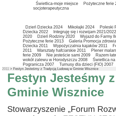
Świetlica-moje miejsce
Pożyteczne ferie
socjoterapeutyczna
Dzień Dziecka 2024
Mikołajki 2024
Poleski
Dziecka 2022
Integruję się i rozwijam 2021/202
2020
Dzień Rodziny 2020
Wyjazd do Farmy Il
Pożyteczne ferie 2013
Galeria Promocja zdrowi
Dziecka 2011
Wypożyczalnia kajaków 2011
F
2011
Warsztaty hafciarskie 2011
Plener malar
ferie 2009
Nie jesteście sami 2009
Razem łatw
wokół zalewu w Horodyszczu 2008
Świetlica n
Pogranicza 2007
Turnusy dla dzieci (FIO) 2007
2011
>
Festyn Jesteśmy z Tradycją Ludową w Gminie Wisznice
Festyn Jesteśmy z
Gminie Wisznice
Stowarzyszenie „Forum Rozw